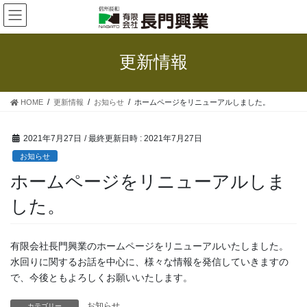
コ
ナ
ン
ビ
テ
ゲ
ン
ー
更新情報
ツ
シ
へ
ョ
ス
ン
HOME
更新情報
お知らせ
ホームページをリニューアルしました。
キ
に
ッ
移
プ
動
2021年7月27日
/ 最終更新日時 :
2021年7月27日
お知らせ
ホームページをリニューアルしま
した。
有限会社長門興業のホームページをリニューアルいたしました。
水回りに関するお話を中心に、様々な情報を発信していきますの
で、今後ともよろしくお願いいたします。
お知らせ
カテゴリー